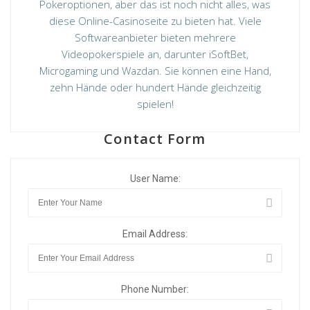
Pokeroptionen, aber das ist noch nicht alles, was
diese Online-Casinoseite zu bieten hat. Viele
Softwareanbieter bieten mehrere
Videopokerspiele an, darunter iSoftBet,
Microgaming und Wazdan. Sie können eine Hand,
zehn Hände oder hundert Hände gleichzeitig
spielen!
Contact Form
User Name:
Email Address:
Phone Number: