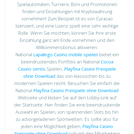
Spielautomaten, Turniere, Boni und Promotionen
finden und Einzahlungen mit Kryptowährung
vornehmen! Zum Beispiel ist es von Curacao
lizenziert, und eine Lizenz spielt eine sehr wichtige
Rolle. Wenn Sie möchten, können Sie Ihre erste
Einzahlung ganz am Ende vornehmen und den
Willkommensbonus aktivieren.
National
Lapalingo Casino mobile spielen
bietet ein
beeindruckendes Portfolio an National
Cocoa
Casino seriös
Spielen,
Playfina Casino Freispiele
ohne Download
das von klassischen bis zu
modernen Spielen reicht. Besuchen Sie einfach die
National
Playfina Casino Freispiele ohne Download
Webseite und klicken Sie auf den Lobby-Link auf
der Startseite. Hier finden Sie eine beeindruckende
Auswahl an Spielen, von spannenden Slots bis hin
zu actiongeladenen Sportwetten. Es sollte also für
jeden eine Möglichkeit geben,
Playfina Casino
Freispiele ohne Download
sich mit den Mitarbeitern