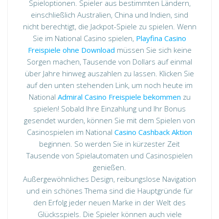
Spieloptionen. Spieler aus bestimmten Ländern,
einschließlich Australien, China und Indien, sind
nicht berechtigt, die Jackpot-Spiele zu spielen. Wenn
Sie im National Casino spielen,
Playfina Casino
Freispiele ohne Download
müssen Sie sich keine
Sorgen machen, Tausende von Dollars auf einmal
über Jahre hinweg auszahlen zu lassen. Klicken Sie
auf den unten stehenden Link, um noch heute im
National
Admiral Casino Freispiele bekommen
zu
spielen! Sobald Ihre Einzahlung und Ihr Bonus
gesendet wurden, können Sie mit dem Spielen von
Casinospielen im National
Casino Cashback Aktion
beginnen. So werden Sie in kürzester Zeit
Tausende von Spielautomaten und Casinospielen
genießen.
Außergewöhnliches Design, reibungslose Navigation
und ein schönes Thema sind die Hauptgründe für
den Erfolg jeder neuen Marke in der Welt des
Glücksspiels. Die Spieler können auch viele