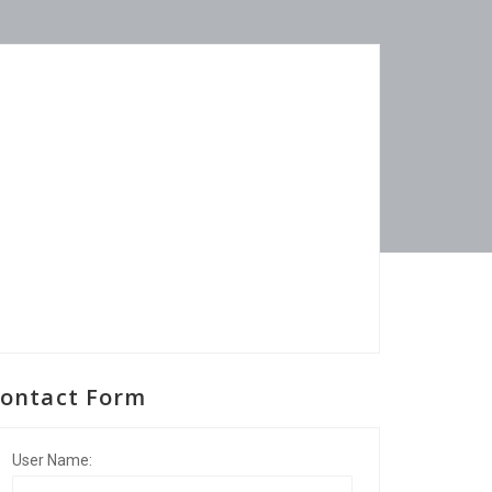
ontact Form
User Name: