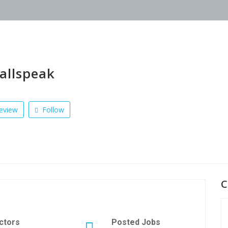
allspeak
eview
Follow
C
ctors
Posted Jobs