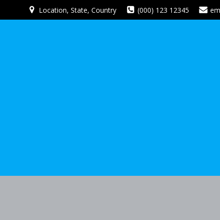
Skip
Location, State, Country
(000) 123 12345
em
to
content