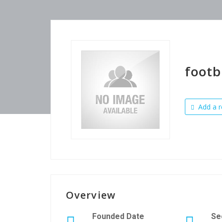
footb
Add a r
Overview
Founded Date
Se