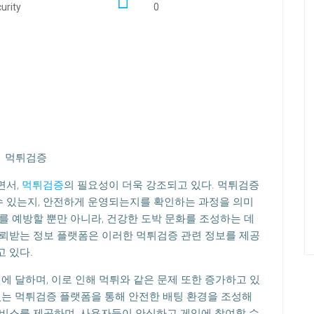
urity
0
면서,
먹튀검증
의 필요성이 더욱 강조되고 있다. 먹튀검증
 있는지, 안전하게 운영되는지를 확인하는 과정을 의미
를 예방할 뿐만 아니라, 건강한 도박 문화를 조성하는 데
신뢰받는 정보 플랫폼은 이러한 먹튀검증 관련 정보를 제공
 있다.
원에 달하며, 이로 인해 먹튀와 같은 문제 또한 증가하고 있
있는 먹튀검증 플랫폼을 통해 안전한 배팅 환경을 조성해
서비스를 제공하며, 사용자들이 안심하고 게임에 참여할 수