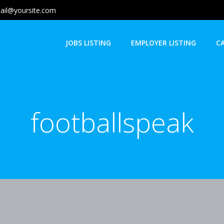
ail@yoursite.com
JOBS LISTING
EMPLOYER LISTING
C
footballspeak