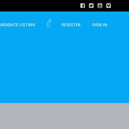
0
ANDIDATE LISTING
REGISTER
SIGN IN